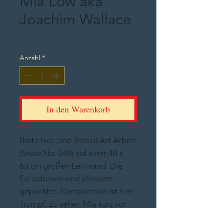
Mia Löw aka
Joachim Wallace
Preis
250,00 €
Anzahl
*
In den Warenkorb
Biete hier eine Stencil Art Arbeit
(Snow No. 248) auf einer 40 x
65 cm großen Leinwand. Die
Farbebenen sind allesamt
gepunktet. Kombination ist hier
Trumpf. Zu sehen Mia kurz vor
der Overdose in Kombination