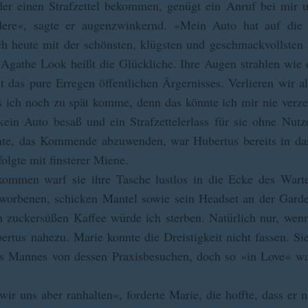
der einen Strafzettel bekommen, genügt ein Anruf bei mir u
ere«, sagte er augenzwinkernd. »Mein Auto hat auf die S
 ich heute mit der schönsten, klügsten und geschmackvollsten
. Agathe Look heißt die Glückliche. Ihre Augen strahlen wie d
t das pure Erregen öffentlichen Ärgernisses. Verlieren wir 
ss ich noch zu spät komme, denn das könnte ich mir nie verz
 kein Auto besaß und ein Strafzettelerlass für sie ohne Nut
onnte, das Kommende abzuwenden, war Hubertus bereits in d
folgte mit finsterer Miene.
kommen warf sie ihre Tasche lustlos in die Ecke des War
rworbenen, schicken Mantel sowie sein Headset an der Garder
en zuckersüßen Kaffee würde ich sterben. Natürlich nur, wen
bertus nahezu. Marie konnte die Dreistigkeit nicht fassen. 
es Mannes von dessen Praxisbesuchen, doch so »in Love« wa
r uns aber ranhalten«, forderte Marie, die hoffte, dass er 