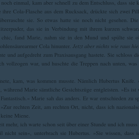
noch einmal, kam aber schnell zu dem Entschluss, dass sie ke
ie ihre Cola-Flasche aus dem Rucksack, drückte sich zwei Pill
berraschte sie. So etwas hatte sie noch nicht gesehen. D
litzerpuder, das sie in Verbindung mit ihrem kurzen schwar
hr chic, fand Marie, nahm sie in den Mund und spülte sie 
ohlensäurearmer Cola hinunter.
Jetzt aber nichts wie raus hie
e und aufgedreht zum Praxisausgang hastete. Sie schloss die 
ch vollzogen war, und huschte die Treppen nach unten, was s
ffnete, kam, was kommen musste. Nämlich Hubertus Knife. »
g, während Marie sämtliche Gesichtszüge entgleisten. »Es ist
. Fantastisch.« Marie sah das anders. Er war entschieden zu s
. »Zur rechten Zeit, am rechten Ort, nicht, dass ich nazionalso
g keine Miene.
eit mehr, ich warte schon seit über einer Stunde und ich mus
 nicht sein«, unterbrach sie Hubertus. »Sie wissen, dass ic