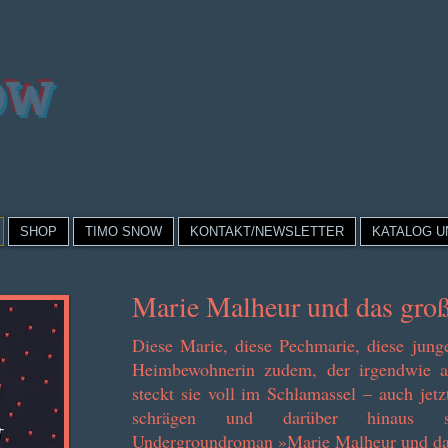
OW
SHOP
TIMO SNOW
KONTAKT/NEWSLETTER
KATALOG U
Marie Malheur und das gr
Diese Marie, diese Pechmarie, diese jung
Heimbewohnerin zudem, der irgendwie al
steckt sie voll im Schlamassel – auch jet
schrägen und darüber hinaus so
Un
dergroundroman »Marie Malheur und d