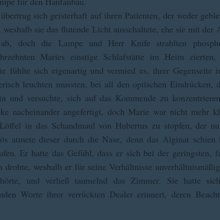
mpe für den Hanfanbau.
 übertrug sich geisterhaft auf ihren Patienten, der weder geb
n, weshalb sie das flutende Licht ausschaltete, ehe sie mit d
b, doch die Lampe und Herr Knife strahlten phosphor
Jahrzehnten Maries einstige Schlafstätte im Heim zierten
e fühlte sich eigenartig und vermied es, ihrer Gegenseite 
terisch leuchten mussten, bei all den optischen Eindrücken,
 ein und versuchte, sich auf das Kommende zu konzentrier
e nacheinander angefertigt, doch Marie war nicht mehr kl
e Löffel in das Schandmaul von Hubertus zu stopfen, der n
ös atmete dieser durch die Nase, denn das Alginat schien h
aufen. Er hatte das Gefühl, dass er sich bei der geringsten
 drohte, weshalb er für seine Verhältnisse unverhältnismäßig 
hörte, und verließ taumelnd das Zimmer. Sie hatte si
den Worte ihrer verrückten Dealer erinnert, deren Beach