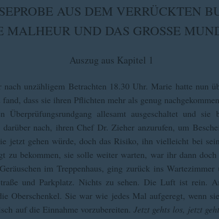
SEPROBE AUS DEM VERRÜCKTEN B
E MALHEUR UND DAS GROSSE MUN
Auszug aus Kapitel 1
Uhr nach unzähligem Betrachten 18.30 Uhr. Marie hatte nun ü
 fand, dass sie ihren Pflichten mehr als genug nachgekommen
 Überprüfungsrundgang allesamt ausgeschaltet und sie be
darüber nach, ihren Chef Dr. Zieher anzurufen, um Besche
ie jetzt gehen würde, doch das Risiko, ihn vielleicht bei se
gt zu bekommen, sie solle weiter warten, war ihr dann doch 
h Geräuschen im Treppenhaus, ging zurück ins Wartezimmer 
raße und Parkplatz. Nichts zu sehen. Die Luft ist rein. 
ie Oberschenkel. Sie war wie jedes Mal aufgeregt, wenn s
isch auf die Einnahme vorzubereiten.
Jetzt gehts los, jetzt ge