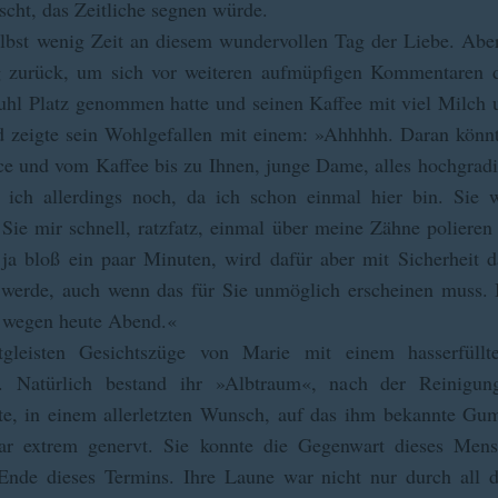
cht, das Zeitliche segnen würde.
lbst wenig Zeit an diesem wundervollen Tag der Liebe. Abe
g zurück, um sich vor weiteren aufmüpfigen Kommentaren d
hl Platz genommen hatte und seinen Kaffee mit viel Milch
nd zeigte sein Wohlgefallen mit einem: »Ahhhhh. Daran kön
ice und vom Kaffee bis zu Ihnen, junge Dame, alles hochgradig
e ich allerdings noch, da ich schon einmal hier bin. Sie 
e mir schnell, ratzfatz, einmal über meine Zähne poliere
ja bloß ein paar Minuten, wird dafür aber mit Sicherheit d
 werde, auch wenn das für Sie unmöglich erscheinen muss.
, wegen heute Abend.«
gleisten Gesichtszüge von Marie mit einem hasserfüllt
e. Natürlich bestand ihr »Albtraum«, nach der Reinigun
te, in einem allerletzten Wunsch, auf das ihm bekannte Gu
war extrem genervt. Sie konnte die Gegenwart dieses Me
Ende dieses Termins. Ihre Laune war nicht nur durch all d