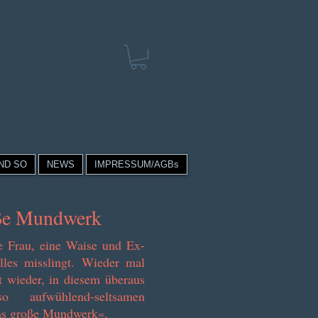
ND SO
NEWS
IMPRESSUM/AGBs
oße Mundwerk
e Frau, eine Waise und Ex-
les misslingt. Wieder mal
zt wieder, in diesem überaus
 aufwühlend-seltsamen
as große Mundwerk«.