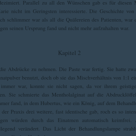
dezimiert. Parallel zu all den Wünschen gab es für diesen 
ie nicht im Geringsten interessierte. Die Geschichte vo
 schlimmer war als all die Quälereien des Patienten, war d
gen seinen Ursprung fand und nicht mehr aufzuhalten war.
Kapitel 2
 die Abdrücke zu nehmen. Die Paste war fertig. Sie hatte z
natpulver benutzt, doch ob sie das Mischverhältnis von 1:1 ei
immer war, konnte sie nicht sagen, da vor ihrem geisti
en. Sie schmierte das Mentholalginat auf die Abdrucklöffe
er fand, in dem Hubertus, wie ein König, auf dem Behandlun
der Praxis drei weitere, fast identische gab, roch es so inte
ngen würden durch das Einatmen automatisch keimfrei. 
dlegend verändert. Das Licht der Behandlungslampe strahl