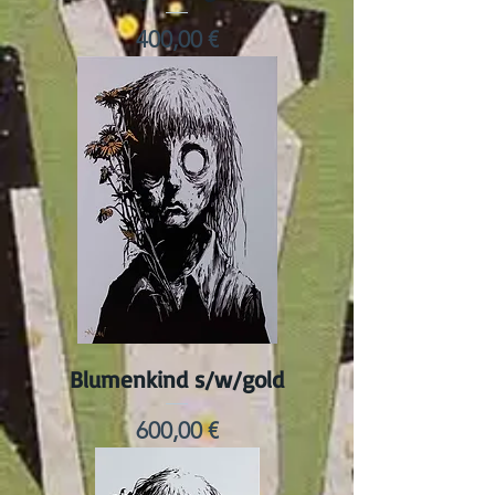
Preis
400,00 €
Blumenkind s/w/gold
Preis
600,00 €