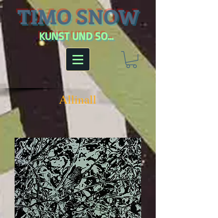
TIMO SNOW
KUNST UND SO...
Allinall