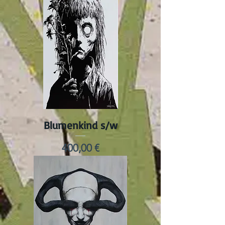
Blumenkind s/w
Preis
400,00 €