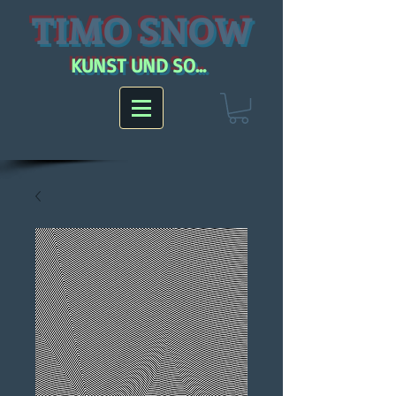
TIMO SNOW
KUNST UND SO...