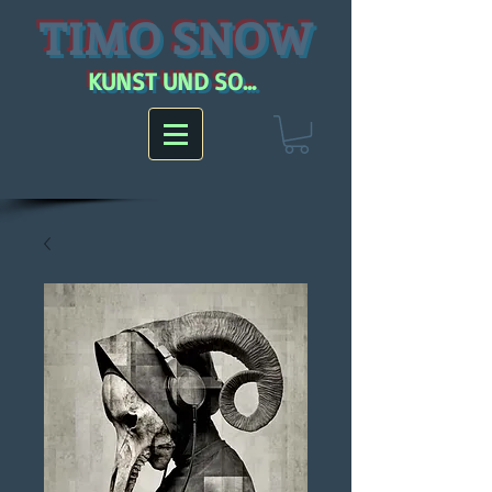
TIMO SNOW
KUNST UND SO...