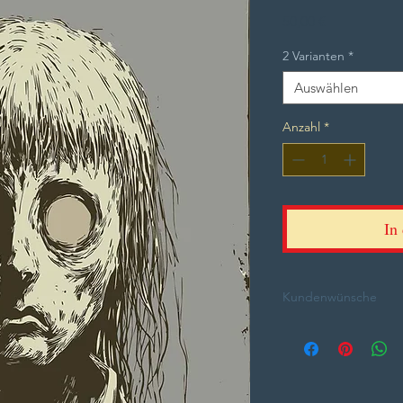
Preis
50,00 €
2 Varianten
*
Auswählen
Anzahl
*
In
Kundenwünsche
Nachfragen kostet ni