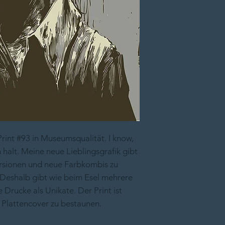
rint #93 in Museumsqualität. I know,
h halt. Meine neue Lieblingsgrafik gibt
Versionen und neue Farbkombis zu
 Deshalb gibt wie beim Esel mehrere
Drucke als Unikate. Der Print ist
s Plattencover zu bestaunen.