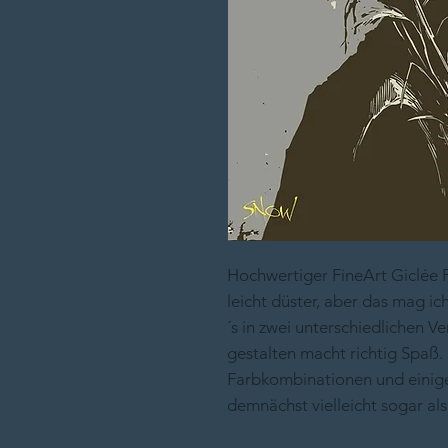
Hochwertiger FineArt Giclée P
leicht düster, aber das mag ic
´s in zwei unterschiedlichen 
gestalten macht richtig Spaß.
Farbkombinationen und einige 
demnächst vielleicht sogar al