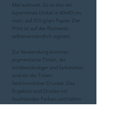
Mal weltweit. Es ist also ein
lupenreines Unikat in 60x40 cm,
matt, auf 310 g/qm Papier. Der
Print ist auf der Rückseite
selbstverständlich signiert.
Zur Verwendung kommen
pigmentierte Tinten, die
lichtbeständiger und farbstärker
sind als die Tinten
herkömmlicher Drucker. Das
Ergebnis sind Drucke mit
leuchtenden Farben und tiefem
Schwarz. Neben einer sehr
hohen Auflösung bestechen die
Drucke mit einer unglaublichen
Schärfe und Detailgenauigkeit.