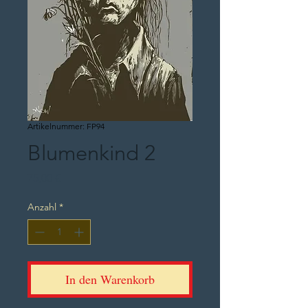
Artikelnummer: FP94
Blumenkind 2
Preis
75,00 €
Anzahl
*
In den Warenkorb