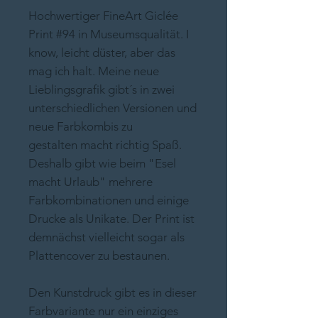
Hochwertiger FineArt Giclée
Print #94 in Museumsqualität. I
know, leicht düster, aber das
mag ich halt. Meine neue
Lieblingsgrafik gibt´s in zwei
unterschiedlichen Versionen und
neue Farbkombis zu
gestalten macht richtig Spaß.
Deshalb gibt wie beim "Esel
macht Urlaub" mehrere
Farbkombinationen und einige
Drucke als Unikate. Der Print ist
demnächst vielleicht sogar als
Plattencover zu bestaunen.
Den Kunstdruck gibt es in dieser
Farbvariante nur ein einziges