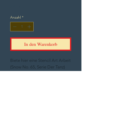
Preis
220,00 €
Anzahl
*
In den Warenkorb
Biete hier eine Stencil Art Arbeit
(Snow No. 65, Serie Der Tanz)
auf einer 105 x 50 cm großen
Leinwand. Die Figuren sind
golden. Der HIntergrund hat
einen schönen optischen Effekt.
Mit viele Liebe geprüht und
Fingerspitzengefühl gefertigt.
Weitere Versionen im Angebot.