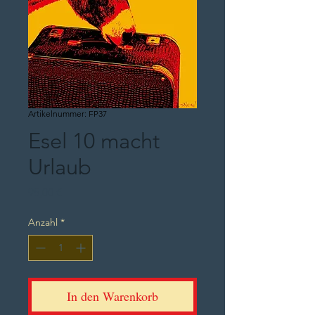
Artikelnummer: FP37
Esel 10 macht
Urlaub
Preis
95,00 €
Anzahl
*
In den Warenkorb