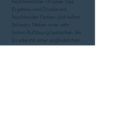
herkömmlicher Drucker. Das
Ergebnis sind Drucke mit
leuchtenden Farben und tiefem
Schwarz. Neben einer sehr
hohen Auflösung bestechen die
Drucke mit einer unglaublichen
Schärfe und Detailgenauigkeit.
Gedruckt wird auf Hahnemühle
German Etching, ein
traditionelles Echt-Büttenpapier,
das im Rundsiebverfahren
hergestellt wird. Es verfügt über
eine markante, aquarellähnliche
Struktur und eignet sich
besonders für hochwertige
Kunstreproduktionen und
Drucke mit künstlerischem Flair.