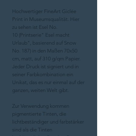
Hochwertiger FineArt Giclée
Print in Museumsqualität. Hier
zu sehen ist Esel No.
10 (Printserie" Esel macht
Urlaub", basierend auf Snow
No. 187) in den Maßen 70x50
cm, matt, auf 310 g/qm Papier.
Jeder Druck ist signiert und in
seiner Farbkombination ein
Unikat, das es nur einmal auf der
ganzen, weiten Welt gibt.
Zur Verwendung kommen
pigmentierte Tinten, die
lichtbeständiger und farbstärker
sind als die Tinten