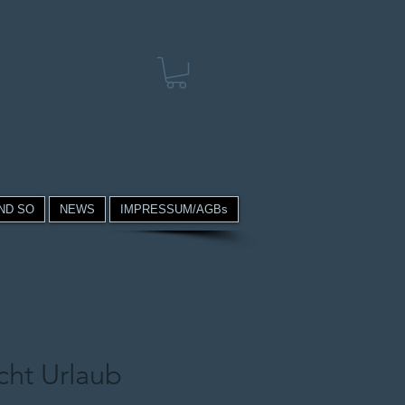
ND SO
NEWS
IMPRESSUM/AGBs
cht Urlaub