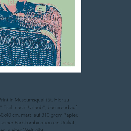
rint in Museumsqualität. Hier zu
ie" Esel macht Urlaub", basierend auf
0x40 cm, matt, auf 310 g/qm Papier.
n seiner Farbkombination ein Unikat,
en, weiten Welt gibt.