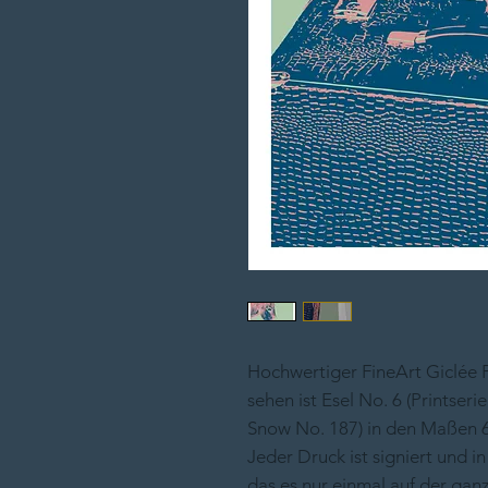
Hochwertiger FineArt Giclée P
sehen ist Esel No. 6 (Printser
Snow No. 187) in den Maßen 6
Jeder Druck ist signiert und i
das es nur einmal auf der ganz