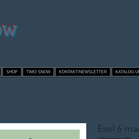
OW
SHOP
TIMO SNOW
KONTAKT/NEWSLETTER
KATALOG U
Esel 6 ma
Artikelnummer: FP6