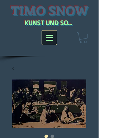
TIMO SNOW
KUNST UND SO...