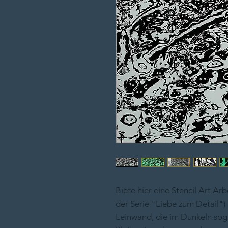
Biete hier eine Stencil Art Ar
der Serie "Liebe zum Detail")
Leinwand, die im Dunkeln soga