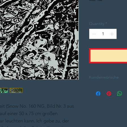
Price
300,00€
Quantity
*
Kundenwünsche
Nachfragen kostet 
beit (Snow No. 160 NG, Bild Nr. 3 aus
 auf einer 50 x 75 cm großen
r leuchten kann. Ich gebe zu, der