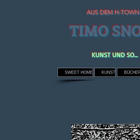
AUS DEM H-TOWN
TIMO SN
KUNST UND SO...
SWEET HOME
KUNST
BÜCHE