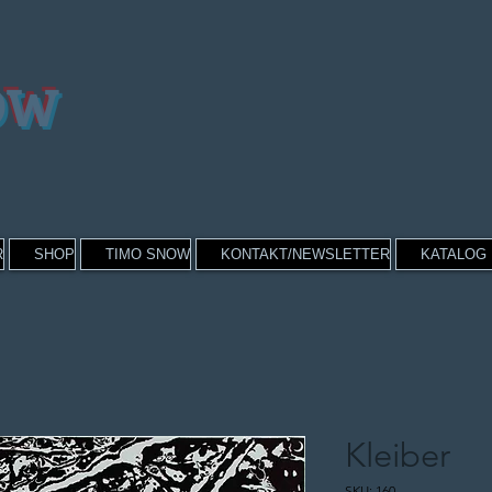
OW
R
SHOP
TIMO SNOW
KONTAKT/NEWSLETTER
KATALOG
Kleiber
SKU: 160