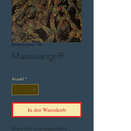
Artikelnummer: 195
Massivangriff
Preis
375,00 €
Anzahl
*
In den Warenkorb
Biete hier eine besondere