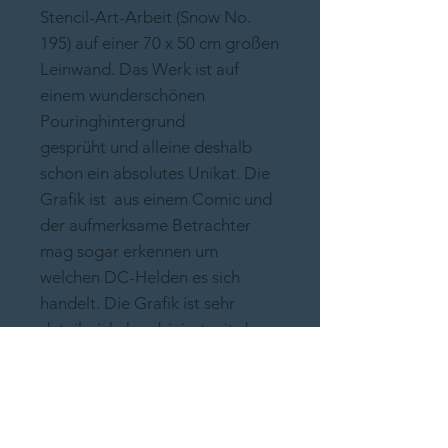
Stencil-Art-Arbeit (Snow No.
195) auf einer 70 x 50 cm großen
Leinwand. Das Werk ist auf
einem wunderschönen
Pouringhintergrund
gesprüht und alleine deshalb
schon ein absolutes Unikat. Die
Grafik ist aus einem Comic und
der aufmerksame Betrachter
mag sogar erkennen um
welchen DC-Helden es sich
handelt. Die Grafik ist sehr
detailreich, kombiniert mit dem
ebenfalls sehr detailreichen
Pouringhintergrund (mit
glänzendem Klarlack versiegelt),
wird das Werk meiner Meinung