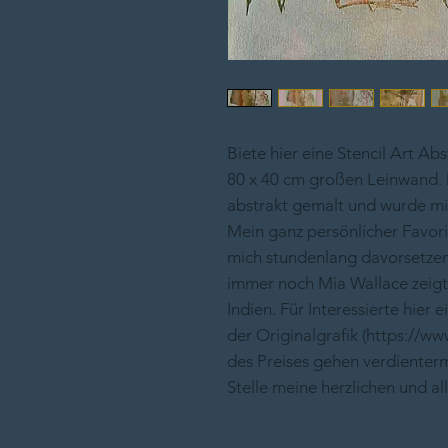
Biete hier eine Stencil Art Ab
80 x 40 cm großen Leinwand. D
abstrakt gemalt und wurde mit
Mein ganz persönlicher Favori
mich stundenlang davorsetzen, 
immer noch Mia Wallace zeigt 
Indien. Für Interessierte hier
der Originalgrafik (https://ww
des Preises gehen verdienterm
Stelle meine herzlichen und al