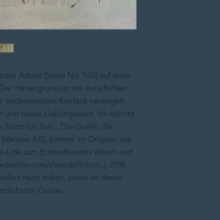
strakt Arbeit (Snow No. 145) auf einer
er Hintergrund ist mit Acrylfarben
 seidenmattem Klarlack versiegelt.
t und neues Lieblingswerk. Ich könnte
hätte ich Zeit... Die Grafik, die
(Version 4.0), kommt im Original aus
 ein Link zum Erschaffenden Vinesh und
w.twitter.com/thepulpfiction_). 20%
aßen nach Indien, sowie an dieser
lerliebsten Grüsse.