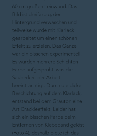
60 cm großen Leinwand. Das
Bild ist dreifarbig, der
Hintergrund verwaschen und
teilweise wurde mit Klarlack
gearbeitet um einen schönen
Effekt zu erzielen. Das Ganze
war ein bisschen experimentell.
Es wurden mehrere Schichten
Farbe aufgesprüht, was die
Sauberkeit der Arbeit
beeinträchtigt. Durch die dicke
Beschichtung auf dem Klarlack,
entstand bei dem Grauton eine
Art Crackleeffekt. Leider hat
sich ein bisschen Farbe beim
Entfernen von Klebeband gelöst
(Foto 4), deshalb biete ich das