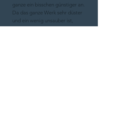
ganze ein bisschen günstiger an.
Da das ganze Werk sehr düster
und ein wenig unsauber ist,
macht es meiner Meinung nach,
nicht so viel aus. Noch ein paar
Infos zur Grafik: Die Grafik, die
Mia Wallace zeigt, hat mir sofort
gefallen, so dass ich in Indien
nachgefragt habe, ob ich diese
denn verwenden dürfe. Dieses
Werk zeigt fast die
Originalgrafik. Für Interessierte
hier ein Link zum Erschaffenden
Vinesh
(https://twitter.com/thepulpficti
on_). 20% des Preises gehen
verdientermaßen nach Indien.