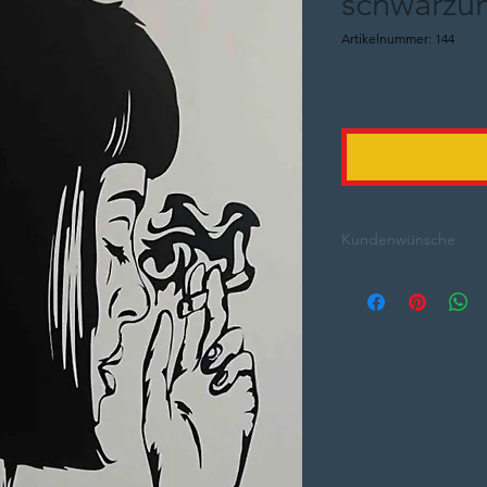
schwarzu
Artikelnummer: 144
Preis
125,00 €
Kundenwünsche
Nachfragen kostet ni