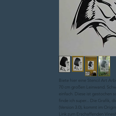
Biete hier eine Stencil Art Arb
70 cm großen Leinwand. Sch
einfach. Diese ist gestochen 
finde ich super... Die Grafik,
(Version 3.0), kommt im Origina
Link zum Erschaffenden Vinesh