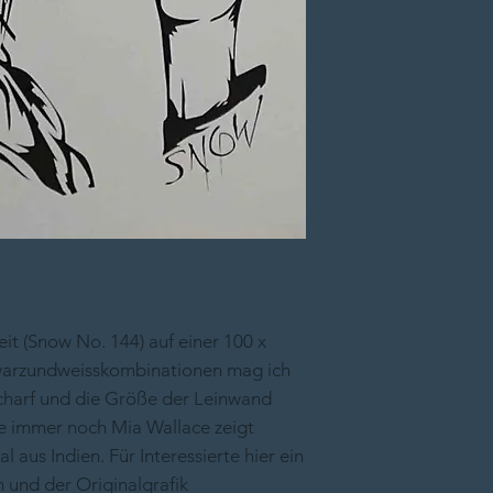
eit (Snow No. 144) auf einer 100 x
warzundweisskombinationen mag ich
scharf und die Größe der Leinwand
 die immer noch Mia Wallace zeigt
l aus Indien. Für Interessierte hier ein
 und der Originalgrafik