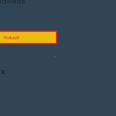
ndweiss
Verkauft
x.