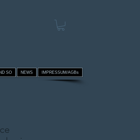
ND SO
NEWS
IMPRESSUM/AGBs
ace