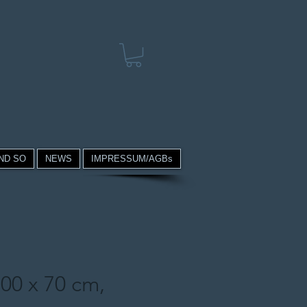
ND SO
NEWS
IMPRESSUM/AGBs
00 x 70 cm,