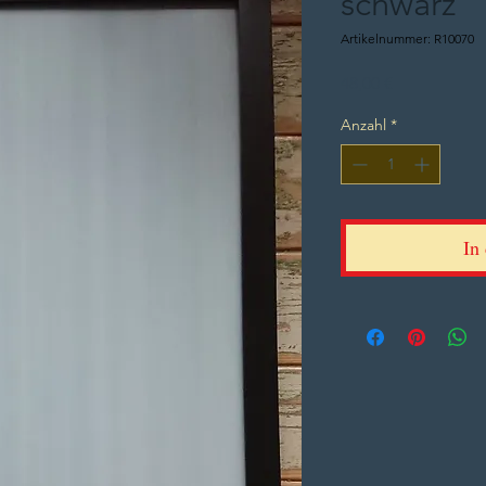
schwarz
Artikelnummer: R10070
Preis
48,00 €
Anzahl
*
In