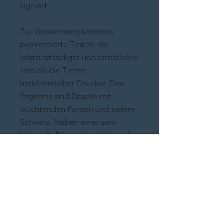
signiert.
Zur Verwendung kommen
pigmentierte Tinten, die
lichtbeständiger und farbstärker
sind als die Tinten
herkömmlicher Drucker. Das
Ergebnis sind Drucke mit
leuchtenden Farben und tiefem
Schwarz. Neben einer sehr
hohen Auflösung bestechen die
Drucke mit einer unglaublichen
Schärfe und Detailgenauigkeit.
Gedruckt wird auf Hahnemühle
German Etching, ein
traditionelles Echt-Büttenpapier,