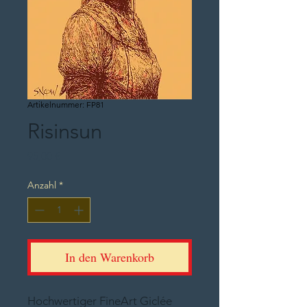
Artikelnummer: FP81
Risinsun
Preis
95,00 €
Anzahl
*
In den Warenkorb
Hochwertiger FineArt Giclée