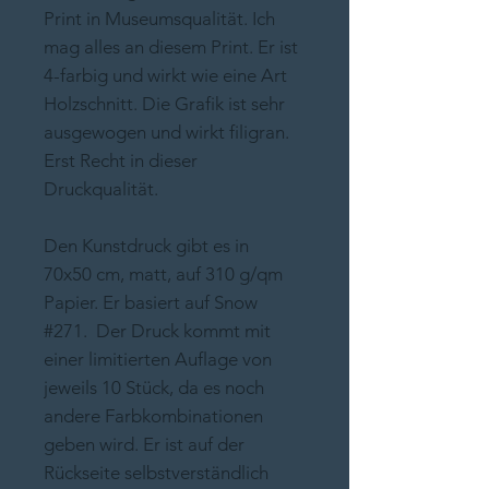
Print in Museumsqualität. Ich
mag alles an diesem Print. Er ist
4-farbig und wirkt wie eine Art
Holzschnitt. Die Grafik ist sehr
ausgewogen und wirkt filigran.
Erst Recht in dieser
Druckqualität.
Den Kunstdruck gibt es in
70x50 cm, matt, auf 310 g/qm
Papier. Er basiert auf Snow
#271. Der Druck kommt mit
einer limitierten Auflage von
jeweils 10 Stück, da es noch
andere Farbkombinationen
geben wird. Er ist auf der
Rückseite selbstverständlich