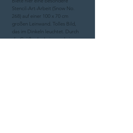
Biete hier eine besondere
Stencil-Art-Arbeit (Snow No.
268) auf einer 100 x 70 cm
großen Leinwand. Tolles Bild,
das im Dinkeln leuchtet. Durch
die Größe der Leinwand ein
echter Hingucker. Er ist 2-
farbig und wirkt wie eine Art
Holzschnitt. Die Grafik ist sehr
ausgewogen und wirkt filigran.
Ich liebe es...
Kundenwünsche
Nachfragen kostet nix.