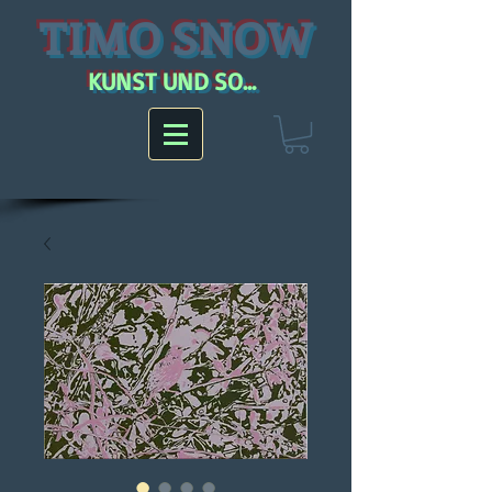
TIMO SNOW
KUNST UND SO...