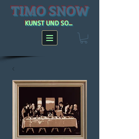
TIMO SNOW
KUNST UND SO...