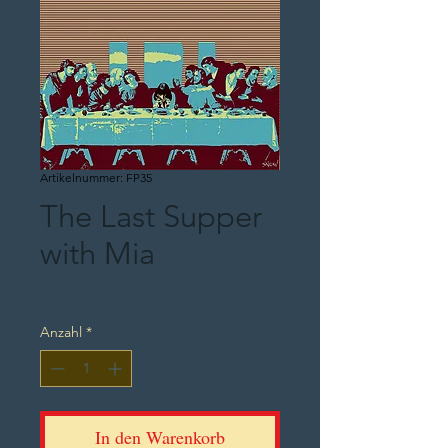
Artikelnummer: FP35
The Last Supper
with Mia
Preis
75,00 €
Anzahl
*
In den Warenkorb