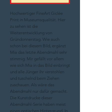
Hochwertiger FineArt Giclée
Print in Museumsqualität. Hier
zu sehen ist die
Weiterentwicklung von
Gründonnerstag. Wie auch
schon bei diesem Bild, ergänzt
Mia das letzte Abendmahl sehr
stimmig. Mir gefällt vor allem
wie sich Mia in das Bild einbringt
und alle Jünger ihr verstohlen
und tuschelnd beim Ziehen
zuschauen. Als wäre das
Abendmahl nur dafür gemacht.
Die Kunstdrucke dieser
Abendmahl-Serie haben meist
einen optischen Hintergrund. In