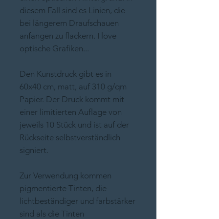
diesem Fall sind es Linien, die
bei längerem Draufschauen
anfangen zu flackern. I love
optische Grafiken...
Den Kunstdruck gibt es in
60x40 cm, matt, auf 310 g/qm
Papier. Der Druck kommt mit
einer limitierten Auflage von
jeweils 10 Stück und ist auf der
Rückseite selbstverständlich
signiert.
Zur Verwendung kommen
pigmentierte Tinten, die
lichtbeständiger und farbstärker
sind als die Tinten