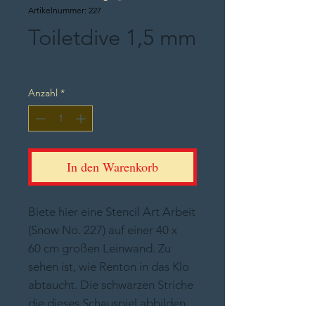
Artikelnummer: 227
Toiletdive 1,5 mm
Preis
200,00 €
Anzahl
*
In den Warenkorb
Biete hier eine Stencil Art Arbeit
(Snow No. 227) auf einer 40 x
60 cm großen Leinwand. Zu
sehen ist, wie Renton in das Klo
abtaucht. Die schwarzen Striche
die dieses Schauspiel abbilden